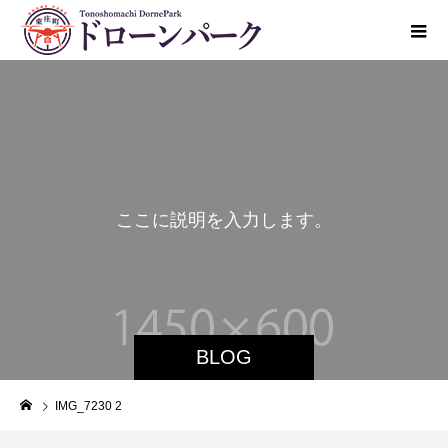
こ
こ
に
説
明
を
入
力
し
ま
す
。
BLOG
IMG_7230 2